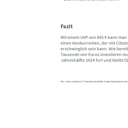
Fazit
Mit einem UVP von 845 € kann man m
einen Konkurrenten, der mit Citize
erschwinglich sein kann. Wie berei
Tausende von Euros investieren mus
Jahreshälfte 2024 fort und bleibt 
Text Anton Kokolakis CT Watchstories Bilder Citizen Deutschland und 