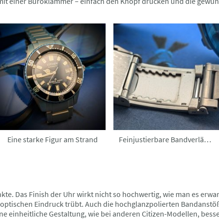
it einer Büroklammer – einfach den Knopf drücken und die gewüns
Eine starke Figur am Strand
Feinjustierbare Bandverlängerung
nkte. Das Finish der Uhr wirkt nicht so hochwertig, wie man es erw
optischen Eindruck trübt. Auch die hochglanzpolierten Bandanstöße
ine einheitliche Gestaltung, wie bei anderen Citizen-Modellen, besse