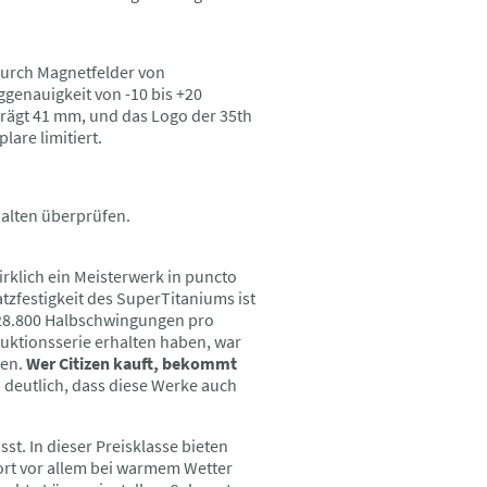
 durch Magnetfelder von
ggenauigkeit von -10 bis +20
rägt 41 mm, und das Logo der 35th
lare limitiert.
halten überprüfen.
irklich ein Meisterwerk in puncto
tzfestigkeit des SuperTitaniums ist
t 28.800 Halbschwingungen pro
duktionsserie erhalten haben, war
den.
Wer Citizen kauft, bekommt
d deutlich, dass diese Werke auch
sst. In dieser Preisklasse bieten
ort vor allem bei warmem Wetter