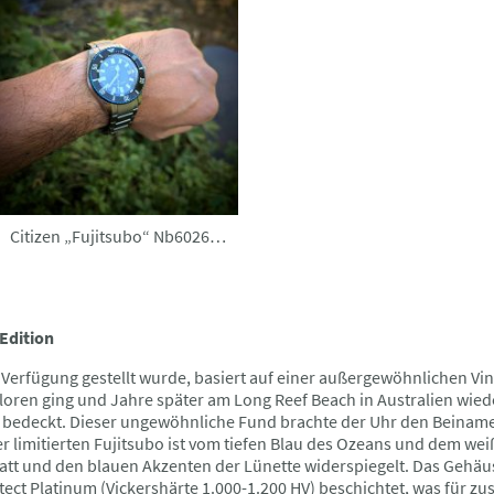
Citizen „Fujitsubo“ Nb6026-56L
Edition
Verfügung gestellt wurde, basiert auf einer außergewöhnlichen Vint
rloren ging und Jahre später am Long Reef Beach in Australien wi
bedeckt. Dieser ungewöhnliche Fund brachte der Uhr den Beinamen
r limitierten Fujitsubo ist vom tiefen Blau des Ozeans und dem w
rblatt und den blauen Akzenten der Lünette widerspiegelt. Das Ge
t Platinum (Vickershärte 1.000-1.200 HV) beschichtet, was für zusä