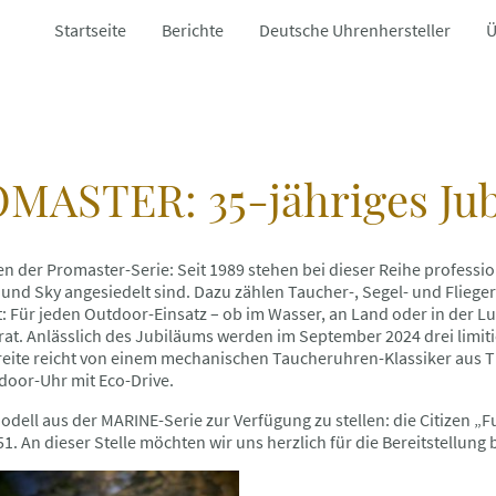
Startseite
Berichte
Deutsche Uhrenhersteller
Ü
MASTER: 35-jähriges Ju
hen der Promaster-Serie: Seit 1989 stehen bei dieser Reihe professi
 und Sky angesiedelt sind. Dazu zählen Taucher-, Segel- und Fliege
: Für jeden Outdoor-Einsatz – ob im Wasser, an Land oder in der Luf
rat. Anlässlich des Jubiläums werden im September 2024 drei limit
ite reicht von einem mechanischen Taucheruhren-Klassiker aus Tit
door-Uhr mit Eco-Drive.
Modell aus der MARINE-Serie zur Verfügung zu stellen: die Citizen „F
1. An dieser Stelle möchten wir uns herzlich für die Bereitstellung