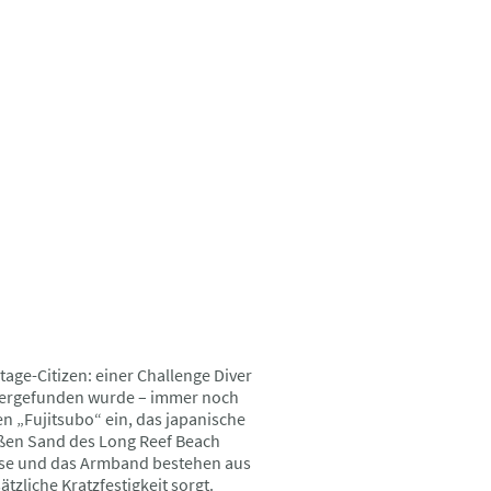
age-Citizen: einer Challenge Diver
edergefunden wurde – immer noch
 „Fujitsubo“ ein, das japanische
eißen Sand des Long Reef Beach
häuse und das Armband bestehen aus
tzliche Kratzfestigkeit sorgt.