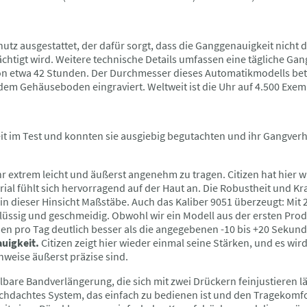
hutz ausgestattet, der dafür sorgt, dass die Ganggenauigkeit nicht
htigt wird. Weitere technische Details umfassen eine tägliche Gan
n etwa 42 Stunden. Der Durchmesser dieses Automatikmodells bet
 dem Gehäuseboden eingraviert. Weltweit ist die Uhr auf 4.500 Exemp
Zeit im Test und konnten sie ausgiebig begutachten und ihr Gangver
r extrem leicht und äußerst angenehm zu tragen. Citizen hat hier w
ial fühlt sich hervorragend auf der Haut an. Die Robustheit und Kra
in dieser Hinsicht Maßstäbe. Auch das Kaliber 9051 überzeugt: Mi
flüssig und geschmeidig. Obwohl wir ein Modell aus der ersten Pro
en pro Tag deutlich besser als die angegebenen -10 bis +20 Sekun
uigkeit.
Citizen zeigt hier wieder einmal seine Stärken, und es wir
hweise äußerst präzise sind.
ellbare Bandverlängerung, die sich mit zwei Drückern feinjustieren lä
urchdachtes System, das einfach zu bedienen ist und den Tragekomf