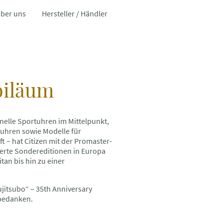
ber uns
Hersteller / Händler
biläum
onelle Sportuhren im Mittelpunkt,
ruhren sowie Modelle für
t – hat Citizen mit der Promaster-
ierte Sondereditionen in Europa
an bis hin zu einer
ujitsubo“ – 35th Anniversary
 bedanken.