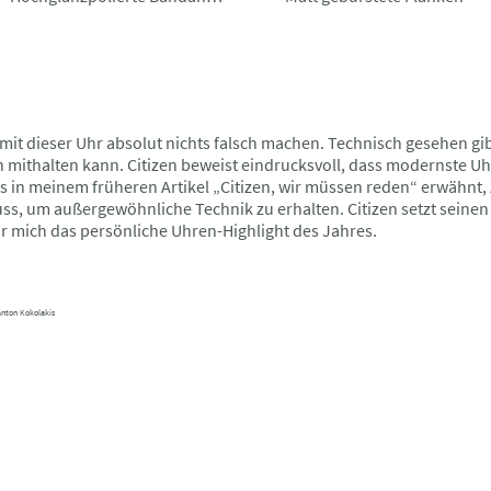
it dieser Uhr absolut nichts falsch machen. Technisch gesehen gib
n mithalten kann. Citizen beweist eindrucksvoll, dass modernste 
ts in meinem früheren Artikel „Citizen, wir müssen reden“ erwähnt, 
s, um außergewöhnliche Technik zu erhalten. Citizen setzt seinen 
für mich das persönliche Uhren-Highlight des Jahres.
Anton Kokolakis
Kontakt
Impressum
Datenschutzerklärung
©Urheberrecht. Alle Rechte vorbehalten.