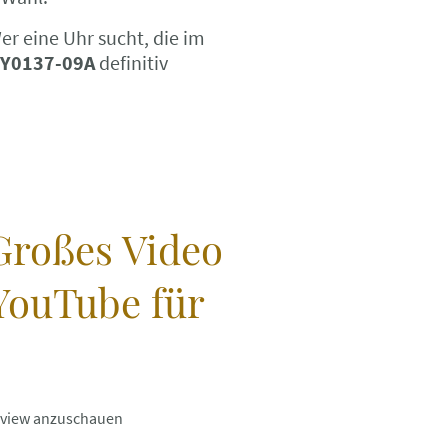
r eine Uhr sucht, die im
 NY0137-09A
definitiv
Großes Video
YouTube für
Review anzuschauen