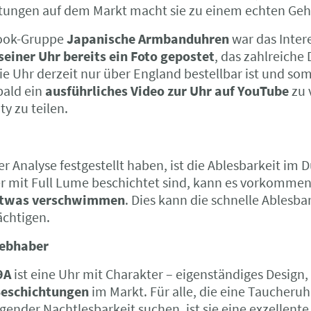
htungen auf dem Markt macht sie zu einem echten Geh
book-Gruppe
Japanische Armbanduhren
war das Inter
seiner Uhr bereits ein Foto gepostet
, das zahlreiche
e Uhr derzeit nur über England bestellbar ist und somi
bald ein
ausführliches Video zur Uhr auf YouTube
zu 
y zu teilen.
er Analyse festgestellt haben, ist die Ablesbarkeit im
iger mit Full Lume beschichtet sind, kann es vorkomme
 etwas verschwimmen
. Dies kann die schnelle Ablesba
chtigen.
iebhaber
9A
ist eine Uhr mit Charakter – eigenständiges Design,
Beschichtungen
im Markt. Für alle, die eine Taucheruh
ender Nachtlesbarkeit suchen, ist sie eine exzellente