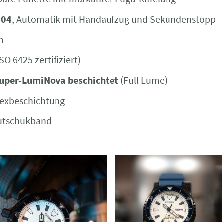
204
, Automatik mit Handaufzug und Sekundenstopp
n
ISO 6425 zertifiziert)
uper-LumiNova beschichtet
(Full Lume)
flexbeschichtung
autschukband