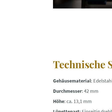
Technische S
Gehäusematerial
: Edelstah
Durchmesser
: 42 mm
Höhe
: ca. 13,1 mm
Lünettenart
: Einseitig dre