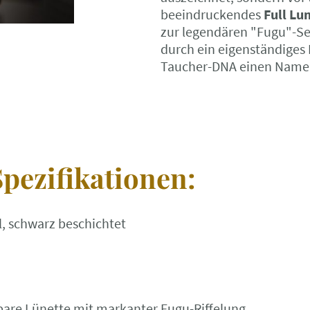
beeindruckendes
Full Lu
zur legendären "Fugu"-Ser
durch ein eigenständiges 
Taucher-DNA einen Name
pezifikationen:
l, schwarz beschichtet
hbare Lünette mit markanter Fugu-Riffelung