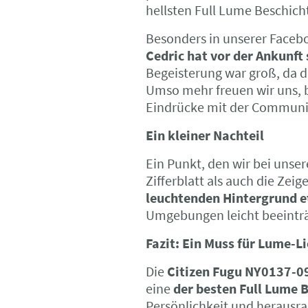
hellsten Full Lume Beschic
Besonders in unserer Face
Cedric hat vor der Ankunft 
Begeisterung war groß, da di
Umso mehr freuen wir uns, 
Eindrücke mit der Communit
Ein kleiner Nachteil
Ein Punkt, den wir bei unser
Zifferblatt als auch die Ze
leuchtenden Hintergrund
Umgebungen leicht beeinträ
Fazit: Ein Muss für Lume-L
Die
Citizen Fugu NY0137-0
eine
der besten Full Lume 
Persönlichkeit und herausrag